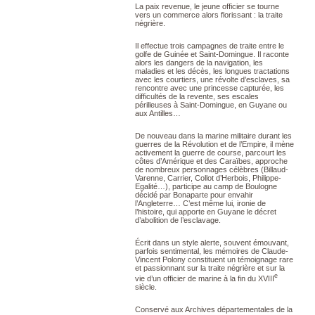
La paix revenue, le jeune officier se tourne
vers un commerce alors florissant : la traite
négrière.
Il effectue trois campagnes de traite entre le
golfe de Guinée et Saint-Domingue. Il raconte
alors les dangers de la navigation, les
maladies et les décès, les longues tractations
avec les courtiers, une révolte d’esclaves, sa
rencontre avec une princesse capturée, les
difficultés de la revente, ses escales
périlleuses à Saint-Domingue, en Guyane ou
aux Antilles…
De nouveau dans la marine militaire durant les
guerres de la Révolution et de l’Empire, il mène
activement la guerre de course, parcourt les
côtes d’Amérique et des Caraïbes, approche
de nombreux personnages célèbres (Billaud-
Varenne, Carrier, Collot d’Herbois, Philippe-
Egalité…), participe au camp de Boulogne
décidé par Bonaparte pour envahir
l’Angleterre… C’est même lui, ironie de
l’histoire, qui apporte en Guyane le décret
d’abolition de l’esclavage.
Écrit dans un style alerte, souvent émouvant,
parfois sentimental, les mémoires de Claude-
Vincent Polony constituent un témoignage rare
et passionnant sur la traite négrière et sur la
e
vie d’un officier de marine à la fin du XVIII
siècle.
Conservé aux Archives départementales de la