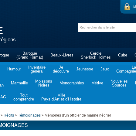
M
régions
Baroque
Cercle
roque
Beaux-Livres
Cube
(Grand Format)
Sherlock Holmes
Inventaire
Je
La
Humour
Jeunesse
Jeux
général
découvre
Compagnie 
Moissons
Nouvelles
Marmaille
Monographies
Métive
tan
Noires
Sources
Tout
Ville
NAG
comprendre
Pays d'Art et d'Histoire
>
Récits
>
Témoignages
>
Mémoires d'un officier de marine négrier
MOIGNAGES