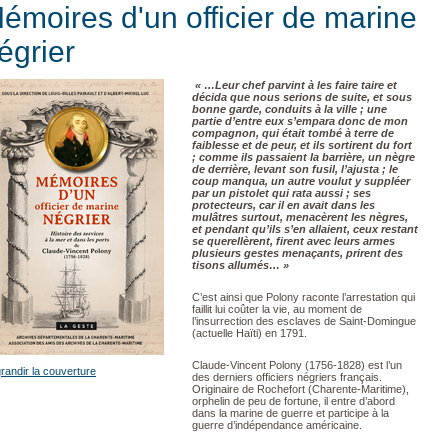
émoires d'un officier de marine
égrier
« …Leur chef parvint à les faire taire et
décida que nous serions de suite, et sous
bonne garde, conduits à la ville ; une
partie d’entre eux s’empara donc de mon
compagnon, qui était tombé à terre de
faiblesse et de peur, et ils sortirent du fort
; comme ils passaient la barrière, un nègre
de derrière, levant son fusil, l’ajusta ; le
coup manqua, un autre voulut y suppléer
par un pistolet qui rata aussi ; ses
protecteurs, car il en avait dans les
mulâtres surtout, menacèrent les nègres,
et pendant qu’ils s’en allaient, ceux restant
se querellèrent, firent avec leurs armes
plusieurs gestes menaçants, prirent des
tisons allumés… »
C’est ainsi que Polony raconte l’arrestation qui
faillit lui coûter la vie, au moment de
l’insurrection des esclaves de Saint-Domingue
(actuelle Haïti) en 1791.
Claude-Vincent Polony (1756-1828) est l’un
randir la couverture
des derniers officiers négriers français.
Originaire de Rochefort (Charente-Maritime),
orphelin de peu de fortune, il entre d’abord
dans la marine de guerre et participe à la
guerre d’indépendance américaine.