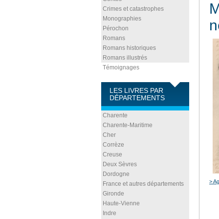
M
Crimes et catastrophes
Monographies
n
Pérochon
Romans
Romans historiques
Romans illustrés
Témoignages
LES LIVRES PAR
DÉPARTEMENTS
Charente
Charente-Maritime
Cher
Corrèze
Creuse
Deux Sèvres
Dordogne
> Ag
France et autres départements
Gironde
Haute-Vienne
Indre