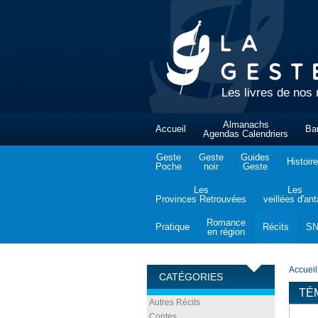
Les livres de nos 
Almanachs
Accueil
Ba
Agendas Calendriers
Geste
Geste
Guides
Histoire
Poche
noir
Geste
Les
Les
Provinces Retrouvées
veillées d'an
Romance
Pratique
Récits
S
en région
Accueil
CATÉGORIES
TÉ
Autres Récits
Contes