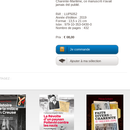
Charente-Maritime, ce manuscrit n’avait
jamais été publié.
Réf. : LUP5052
Année d'édition : 2019
Format : 13,5 x 21 cm
Isbn : 979-10-353-0430-0
Nombre de pages : 432
Prix :
€ 08,00
Je commande
Ajouter à ma sélection
TAGEZ :