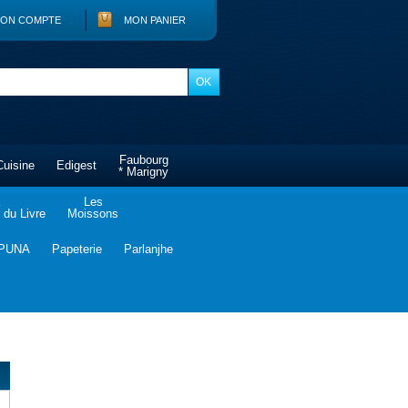
ON COMPTE
MON PANIER
Faubourg
Cuisine
Edigest
* Marigny
Les
du Livre
Moissons
PUNA
Papeterie
Parlanjhe