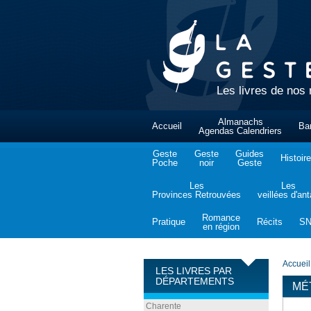
Les livres de nos 
Almanachs
Accueil
Ba
Agendas Calendriers
Geste
Geste
Guides
Histoire
Poche
noir
Geste
Les
Les
Provinces Retrouvées
veillées d'an
Romance
Pratique
Récits
S
en région
Accueil
LES LIVRES PAR
DÉPARTEMENTS
MÉ
Charente