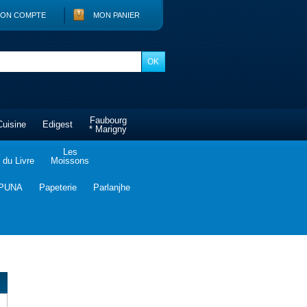
ON COMPTE
MON PANIER
Faubourg
Cuisine
Edigest
* Marigny
Les
du Livre
Moissons
PUNA
Papeterie
Parlanjhe