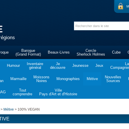
M
régions
Baroque
Cercle
roque
Beaux-Livres
Cube
(Grand Format)
Sherlock Holmes
Inventaire
Je
La
Humour
Jeunesse
Jeux
général
découvre
Compagnie 
Moissons
Nouvelles
Marmaille
Monographies
Métive
tan
Noires
Sources
Tout
Ville
NAG
comprendre
Pays d'Art et d'Histoire
>
Métive
>
100% VEGAN
TIVE