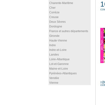
1
Charente-Maritime
Cher
CO
Corrèze
Creuse
Deux Sèvres
Dordogne
France et autres départements
Gironde
Haute-Vienne
Indre
Indre-et-Loire
Landes
Loire-Atlantique
Lot-et-Garonne
Maine-et-Loire
Pyrénées-Atlantiques
Vendée
> Ag
Vienne
> Fe