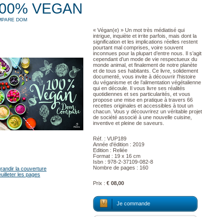
00% VEGAN
MPARE DOM
« Végan(e) » Un mot très médiatisé qui
intrigue, inquiète et irrite parfois, mais dont la
signification et les implications réelles restent
pourtant mal comprises, voire souvent
inconnues pour la plupart d’entre nous. Il s’agit
cependant d’un mode de vie respectueux du
monde animal, et finalement de notre planète
et de tous ses habitants. Ce livre, solidement
documenté, vous invite à découvrir l’histoire
du véganisme et de l’alimentation végétalienne
qui en découle. Il vous livre ses réalités
quotidiennes et ses particularités, et vous
propose une mise en pratique à travers 66
recettes originales et accessibles à tout un
chacun. Vous y découvrirez un véritable projet
de société associé à une nouvelle cuisine,
inventive et pleine de saveurs.
Réf. : VUP189
Année d'édition : 2019
Edition : Reliée
Format : 19 x 16 cm
Isbn : 978-2-37109-082-8
Nombre de pages : 160
randir la couverture
uilleter les pages
Prix :
€ 08,00
Je commande