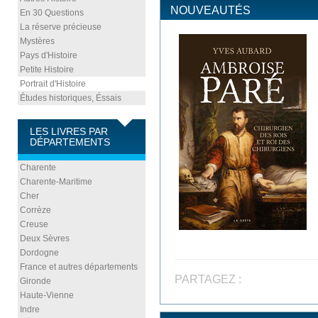
NOUVEAUTÉS
En 30 Questions
La réserve précieuse
Mystères
Pays d'Histoire
Petite Histoire
Portrait d'Histoire
Études historiques, Éssais
LES LIVRES PAR
DÉPARTEMENTS
Charente
Charente-Maritime
Cher
Corrèze
Creuse
Deux Sèvres
Dordogne
France et autres départements
PARTAGEZ :
Gironde
Haute-Vienne
Indre