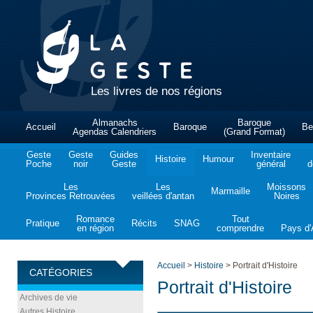
Les livres de nos régions
Almanachs
Baroque
Accueil
Baroque
Be
Agendas Calendriers
(Grand Format)
Geste
Geste
Guides
Inventaire
Histoire
Humour
Poche
noir
Geste
général
d
Les
Les
Moissons
Marmaille
Provinces Retrouvées
veillées d'antan
Noires
Romance
Tout
Pratique
Récits
SNAG
en région
comprendre
Pays d'A
Accueil
>
Histoire
>
Portrait d'Histoire
CATÉGORIES
Portrait d'Histoire
Archives de vie
Autres Histoire