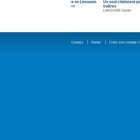
Un seul châtiment pour les
Fille de l
traîtres
PROUST-
Geneviève
LAROUDIE Xavier
Contact
Panier
Créer son compte / D