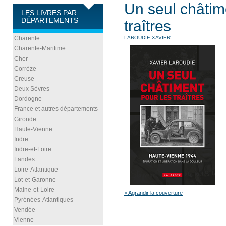
Un seul châtim
LES LIVRES PAR
DÉPARTEMENTS
traîtres
Charente
LAROUDIE XAVIER
Charente-Maritime
Cher
Corrèze
Creuse
Deux Sèvres
Dordogne
France et autres départements
Gironde
Haute-Vienne
Indre
Indre-et-Loire
Landes
Loire-Atlantique
Lot-et-Garonne
Maine-et-Loire
> Agrandir la couverture
Pyrénées-Atlantiques
Vendée
Vienne