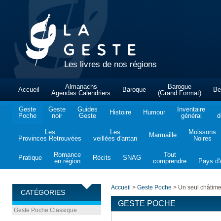
Les livres de nos régions
Almanachs
Baroque
Accueil
Baroque
Be
Agendas Calendriers
(Grand Format)
Geste
Geste
Guides
Inventaire
Histoire
Humour
Poche
noir
Geste
général
d
Les
Les
Moissons
Marmaille
Provinces Retrouvées
veillées d'antan
Noires
Romance
Tout
Pratique
Récits
SNAG
en région
comprendre
Pays d'A
Accueil
>
Geste Poche
>
Un seul châtimen
CATÉGORIES
GESTE POCHE
Geste Poche Classique