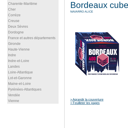
Bordeaux cub
Charente-Maritime
Cher
NAVARRO ALICE
Corrèze
Creuse
Deux Sèvres
Dordogne
France et autres départements
Gironde
Haute-Vienne
Indre
Indre-et-Loire
Landes
Loire-Atlantique
Lot-et-Garonne
Maine-et-Loire
Pyrénées-Atlantiques
Vendée
> Agrandir la couverture
Vienne
> Feuilleter les pages