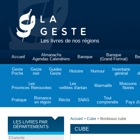
Les livres de nos régions
Almanachs
Baroque
Accueil
Baroque
Be
Agendas Calendriers
(Grand Format)
Geste
Geste
Guides
Inventaire
Histoire
Humour
Poche
noir
Geste
général
d
Les
Les
Moissons
Marmaille
Provinces Retrouvées
veillées d'antan
Noires
Romance
Tout
Pratique
Récits
SNAG
en région
comprendre
Pays d'A
Accueil
>
Cube
>
Bordeaux cube
LES LIVRES PAR
DÉPARTEMENTS
CUBE
Charente