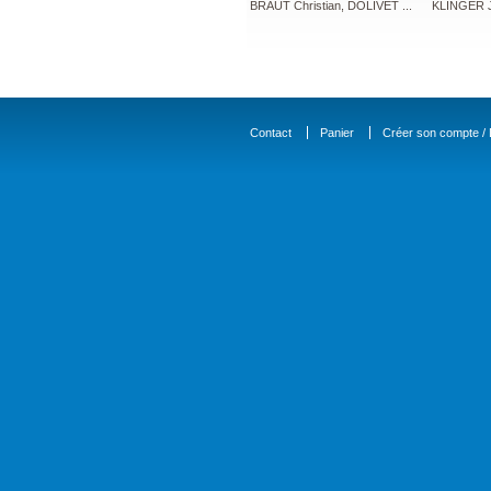
ian, DOLIVET ...
KLINGER Joël
LECRU Jean-André, ROBIN ...
TAT
Contact
Panier
Créer son compte / D