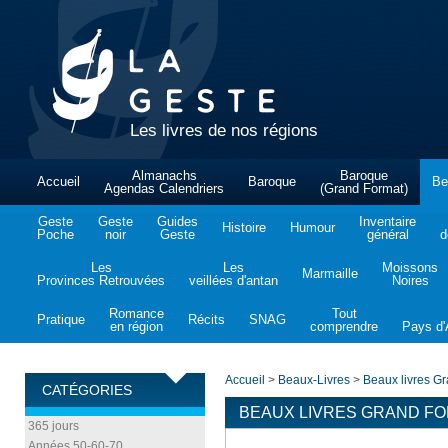
Les livres de nos régions
Almanachs
Baroque
Accueil
Baroque
Be
Agendas Calendriers
(Grand Format)
Geste
Geste
Guides
Inventaire
Histoire
Humour
Poche
noir
Geste
général
d
Les
Les
Moissons
Marmaille
Provinces Retrouvées
veillées d'antan
Noires
Romance
Tout
Pratique
Récits
SNAG
en région
comprendre
Pays d'A
Accueil
>
Beaux-Livres
>
Beaux livres G
CATÉGORIES
BEAUX LIVRES GRAND F
365 jours
Années 50-60-70