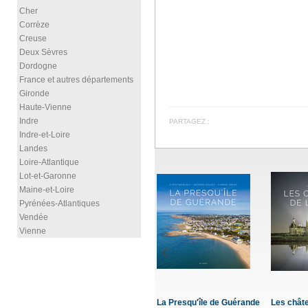
Cher
Corrèze
Creuse
Deux Sèvres
Dordogne
France et autres départements
Gironde
Haute-Vienne
Indre
PARTAGEZ :
Indre-et-Loire
Landes
Loire-Atlantique
Lot-et-Garonne
Maine-et-Loire
Pyrénées-Atlantiques
Vendée
Vienne
le de Guérande
Les châteaux de la Loire
Rochefort
La