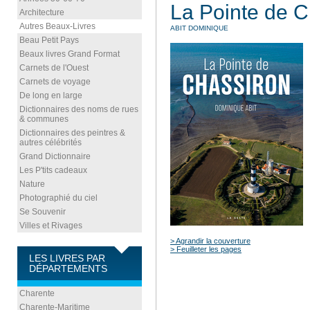
La Pointe de C
Architecture
Autres Beaux-Livres
ABIT DOMINIQUE
Beau Petit Pays
Beaux livres Grand Format
Carnets de l'Ouest
Carnets de voyage
De long en large
Dictionnaires des noms de rues
& communes
Dictionnaires des peintres &
autres célébrités
Grand Dictionnaire
Les P'tits cadeaux
Nature
Photographié du ciel
Se Souvenir
Villes et Rivages
> Agrandir la couverture
> Feuilleter les pages
LES LIVRES PAR
DÉPARTEMENTS
Charente
Charente-Maritime