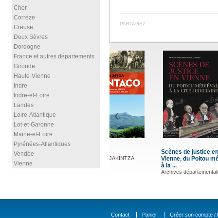
Cher
Corrèze
PARTAGEZ :
Creuse
Deux Sèvres
Dordogne
France et autres départements
Gironde
Haute-Vienne
Indre
Indre-et-Loire
Landes
Loire-Atlantique
Lot-et-Garonne
Maine-et-Loire
Pyrénées-Atlantiques
Scènes de justice en
Naufrages
Vendée
Vienne, du Poitou médiéval
d'Yeu (To
Vienne
à la ...
COLLIN Pa
Archives départementales de ...
Contact
Panier
Créer son compte / D