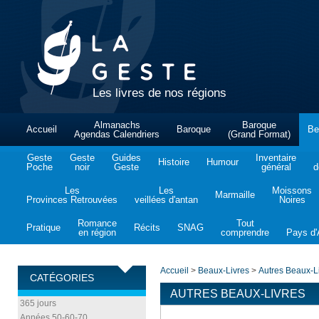
Les livres de nos régions
Almanachs
Baroque
Accueil
Baroque
Be
Agendas Calendriers
(Grand Format)
Geste
Geste
Guides
Inventaire
Histoire
Humour
Poche
noir
Geste
général
d
Les
Les
Moissons
Marmaille
Provinces Retrouvées
veillées d'antan
Noires
Romance
Tout
Pratique
Récits
SNAG
en région
comprendre
Pays d'A
Accueil
>
Beaux-Livres
>
Autres Beaux-L
CATÉGORIES
AUTRES BEAUX-LIVRES
365 jours
Années 50-60-70