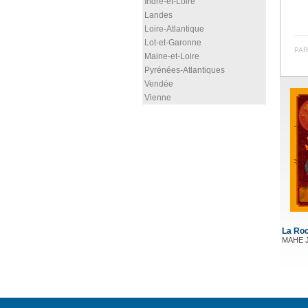
Indre-et-Loire
Landes
Loire-Atlantique
Lot-et-Garonne
PAR
Maine-et-Loire
Pyrénées-Atlantiques
Vendée
Vienne
La Roc
MAHE J