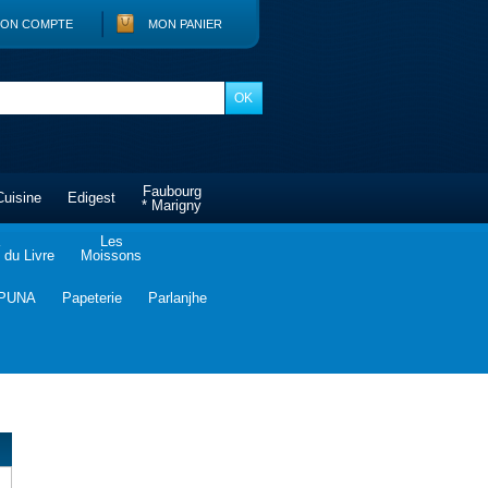
ON COMPTE
MON PANIER
Faubourg
Cuisine
Edigest
* Marigny
Les
du Livre
Moissons
PUNA
Papeterie
Parlanjhe