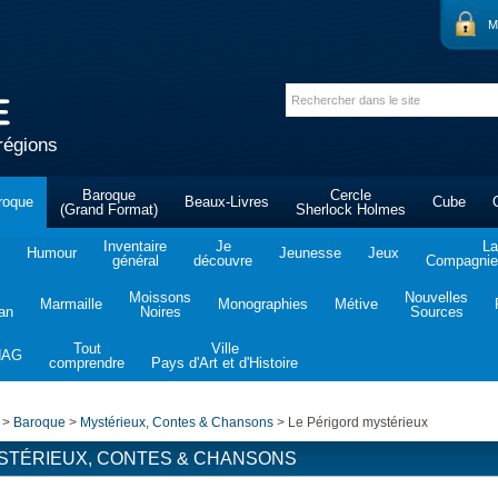
M
régions
Baroque
Cercle
roque
Beaux-Livres
Cube
(Grand Format)
Sherlock Holmes
Inventaire
Je
La
Humour
Jeunesse
Jeux
général
découvre
Compagnie 
Moissons
Nouvelles
Marmaille
Monographies
Métive
tan
Noires
Sources
Tout
Ville
NAG
comprendre
Pays d'Art et d'Histoire
>
Baroque
>
Mystérieux, Contes & Chansons
>
Le Périgord mystérieux
STÉRIEUX, CONTES & CHANSONS