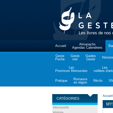
Les livres de nos 
Almanachs
Accueil
Ba
Agendas Calendriers
Geste
Geste
Guides
Histoire
Poche
noir
Geste
Les
Les
Provinces Retrouvées
veillées d'an
Romance
Pratique
Récits
S
en région
Accueil
CATÉGORIES
MY
Découverte
Histoire