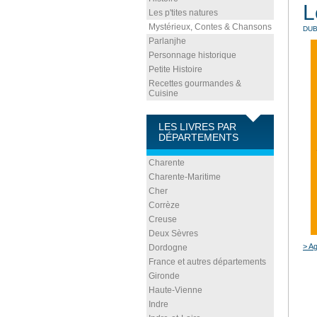
L
Les p'tites natures
Mystérieux, Contes & Chansons
DU
Parlanjhe
Personnage historique
Petite Histoire
Recettes gourmandes &
Cuisine
LES LIVRES PAR
DÉPARTEMENTS
Charente
Charente-Maritime
Cher
Corrèze
Creuse
Deux Sèvres
> Ag
Dordogne
France et autres départements
Gironde
Haute-Vienne
Indre