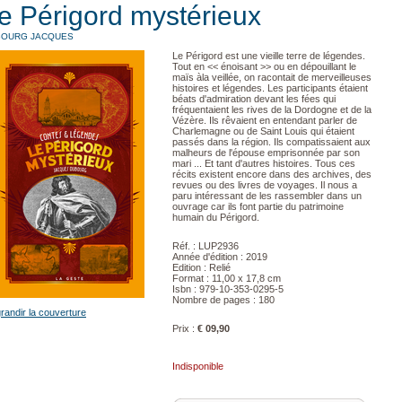
e Périgord mystérieux
BOURG JACQUES
Le Périgord est une vieille terre de légendes.
Tout en << énoisant >> ou en dépouillant le
maïs àla veillée, on racontait de merveilleuses
histoires et légendes. Les participants étaient
béats d'admiration devant les fées qui
fréquentaient les rives de la Dordogne et de la
Vézère. Ils rêvaient en entendant parler de
Charlemagne ou de Saint Louis qui étaient
passés dans la région. Ils compatissaient aux
malheurs de l'épouse emprisonnée par son
mari ... Et tant d'autres histoires. Tous ces
récits existent encore dans des archives, des
revues ou des livres de voyages. Il nous a
paru intéressant de les rassembler dans un
ouvrage car ils font partie du patrimoine
humain du Périgord.
Réf. : LUP2936
Année d'édition : 2019
Edition : Relié
Format : 11,00 x 17,8 cm
Isbn : 979-10-353-0295-5
Nombre de pages : 180
randir la couverture
Prix :
€ 09,90
Indisponible