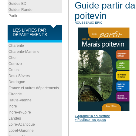
Guide partir da
Guides BD
Guides Rando
poitevin
Partir
ROUSSEAUX ÉRIC
LES LIVRES PAR
DÉPARTEMENTS
Charente
Charente-Maritime
Cher
Corrèze
Creuse
Deux Sèvres
Dordogne
France et autres départements
Gironde
Haute-Vienne
Indre
Indre-et-Loire
> Agrandir la couverture
Landes
> Feuilleter les pages
Loire-Atlantique
Lot-et-Garonne