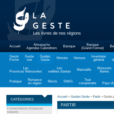
Les livres de nos régions
Almanachs
Baroque
Accueil
Baroque
Be
Agendas Calendriers
(Grand Format)
Geste
Geste
Guides
Inventaire
Histoire
Humour
Poche
noir
Geste
général
d
Les
Les
Moissons
Marmaille
Provinces Retrouvées
veillées d'antan
Noires
Romance
Tout
Pratique
Récits
SNAG
en région
comprendre
Pays d'A
Accueil
>
Guides Geste
>
Partir
>
Guide pa
CATÉGORIES
PARTIR
Conservatoires d'espaces
naturels