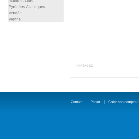
Maine-et-Loire
Pyrénées-Atlantiques
Vendée
Vienne
PARTAGEZ :
Contact
Panier
Créer son compte / D