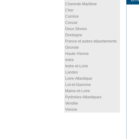
Charente-Maritime
Cher
Corrèze
Creuse
Deux Sèvres
Dordogne
France et autres départements
Gironde
Haute-Vienne
Indre
Indre-et-Loire
Landes
Loire-Atlantique
Lot-et-Garonne
Maine-et-Loire
Pyrénées-Atlantiques
Vendée
Vienne