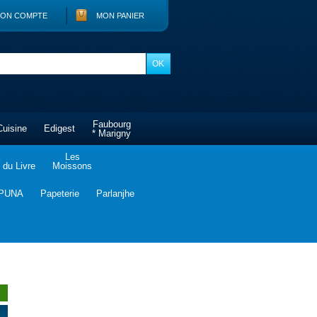
ON COMPTE
MON PANIER
Faubourg
Cuisine
Edigest
* Marigny
Les
du Livre
Moissons
PUNA
Papeterie
Parlanjhe