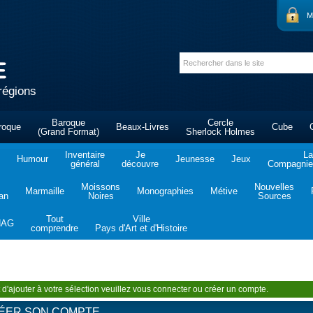
M
régions
Baroque
Cercle
roque
Beaux-Livres
Cube
(Grand Format)
Sherlock Holmes
Inventaire
Je
La
Humour
Jeunesse
Jeux
général
découvre
Compagnie 
Moissons
Nouvelles
Marmaille
Monographies
Métive
tan
Noires
Sources
Tout
Ville
NAG
comprendre
Pays d'Art et d'Histoire
 d'ajouter à votre sélection veuillez vous connecter ou créer un compte.
ÉER SON COMPTE