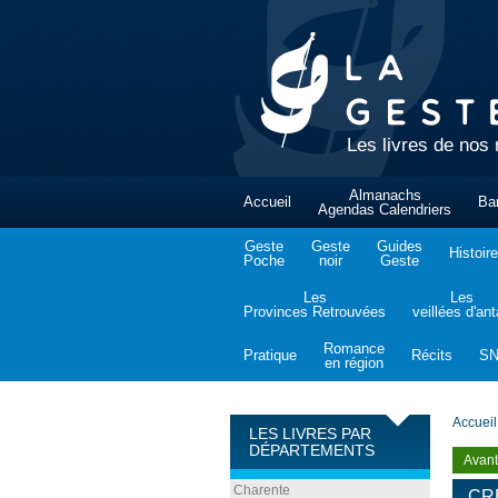
Les livres de nos 
Almanachs
Accueil
Ba
Agendas Calendriers
Geste
Geste
Guides
Histoire
Poche
noir
Geste
Les
Les
Provinces Retrouvées
veillées d'an
Romance
Pratique
Récits
S
en région
Accueil
LES LIVRES PAR
DÉPARTEMENTS
Avant
Charente
CR