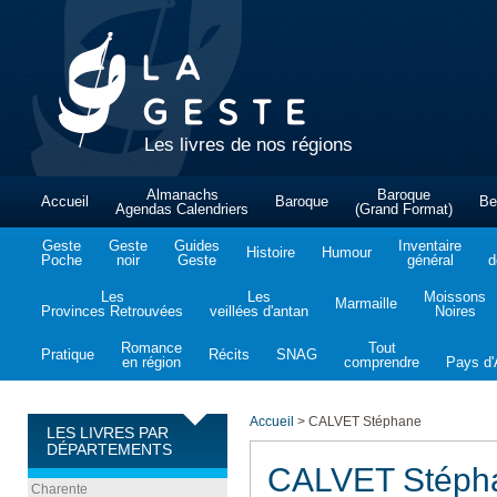
Les livres de nos régions
Almanachs
Baroque
Accueil
Baroque
Be
Agendas Calendriers
(Grand Format)
Geste
Geste
Guides
Inventaire
Histoire
Humour
Poche
noir
Geste
général
d
Les
Les
Moissons
Marmaille
Provinces Retrouvées
veillées d'antan
Noires
Romance
Tout
Pratique
Récits
SNAG
en région
comprendre
Pays d'A
Accueil
>
CALVET Stéphane
LES LIVRES PAR
DÉPARTEMENTS
CALVET Stéph
Charente